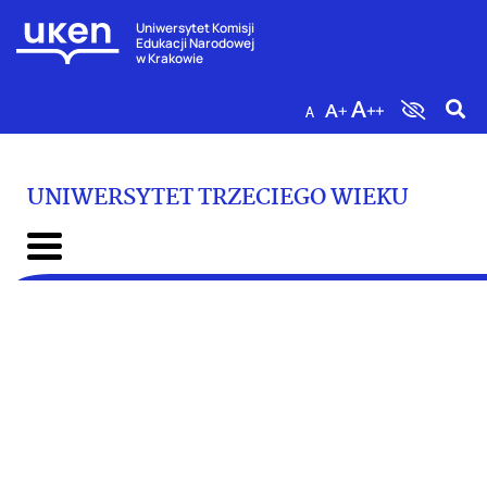
Uniwersytet Komisji
Edukacji Narodowej
w Krakowie
UNIWERSYTET TRZECIEGO WIEKU
Poprzedni slajd
Nast