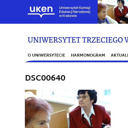
Uniwersytet Komisji
Edukacji Narodowej
w Krakowie
UNIWERSYTET TRZECIEGO 
O UNIWERSYTECIE
HARMONOGRAM
AKTUAL
DSC00640