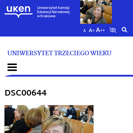
Uniwersytet Komisji
Edukacji Narodowej
w Krakowie
UNIWERSYTET TRZECIEGO WIEKU
DSC00644