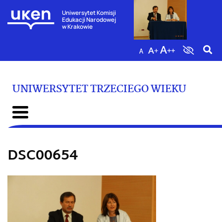
Uniwersytet Komisji
Edukacji Narodowej
w Krakowie
UNIWERSYTET TRZECIEGO WIEKU
DSC00654