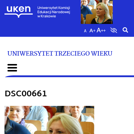
Uniwersytet Komisji
Edukacji Narodowej
w Krakowie
UNIWERSYTET TRZECIEGO WIEKU
DSC00661