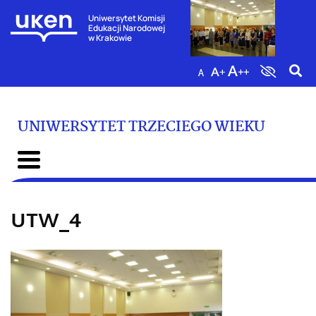
Uniwersytet Komisji
Edukacji Narodowej
w Krakowie
UNIWERSYTET TRZECIEGO WIEKU
UTW_4